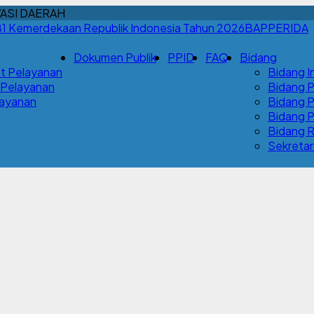
ASI DAERAH
BAPPERIDA
Dokumen Publik
PPID
FAQ
Bidang
t Pelayanan
Bidang I
 Pelayanan
Bidang 
Layanan
Bidang 
Bidang P
Bidang R
Sekretar