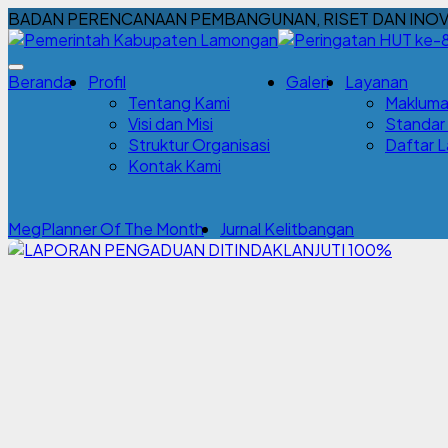
BADAN PERENCANAAN PEMBANGUNAN, RISET DAN INOV
Beranda
Profil
Galeri
Layanan
Tentang Kami
Makluma
Visi dan Misi
Standar
Struktur Organisasi
Daftar 
Kontak Kami
MegPlanner Of The Month
Jurnal Kelitbangan