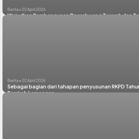
Berita • 02 April 2026
Wujudkan Pembangunan Daerah yang Terarah dan Tepa
Berita • 02 April 2026
Sebagai bagian dari tahapan penyusunan RKPD Tahu
Pemkab Lamongan