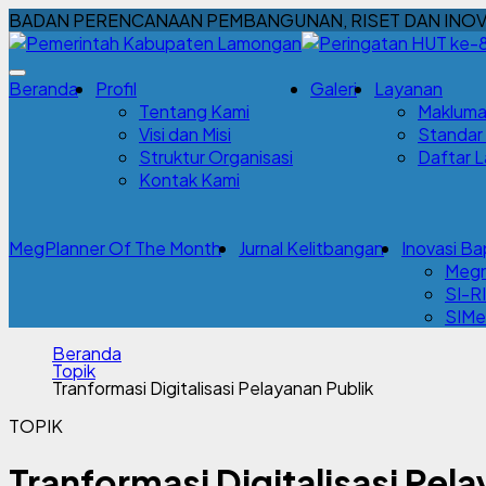
BADAN PERENCANAAN PEMBANGUNAN, RISET DAN INOV
Beranda
Profil
Galeri
Layanan
Tentang Kami
Makluma
Visi dan Misi
Standar
Struktur Organisasi
Daftar 
Kontak Kami
MegPlanner Of The Month
Jurnal Kelitbangan
Inovasi Ba
Meg
SI-RI
SIMe
Beranda
Topik
Tranformasi Digitalisasi Pelayanan Publik
TOPIK
Tranformasi Digitalisasi Pel