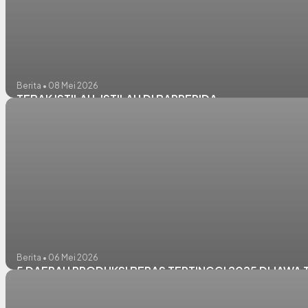
Berita • 08 Mei 2026
TEBAK ISTILAH-ISTILAH DI BAPPERIDA
Berita • 06 Mei 2026
5 DAERAH PRODUKSI BERAS TERTINGGI 2025 DI JAWA 