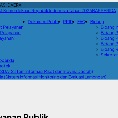
ASI DAERAH
BAPPERIDA
Dokumen Publik
PPID
FAQ
Bidang
t Pelayanan
Bidang I
 Pelayanan
Bidang 
Layanan
Bidang 
Bidang P
Bidang R
Sekretar
pperida
notek
SDA (Sistem Informasi Riset dan Inovasi Daerah)
la (Sistem Informasi Monitoring dan Evaluasi Lamongan)
ayanan Publik