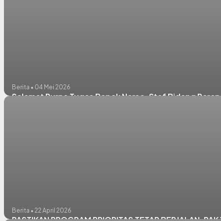
Berita • 04 Mei 2026
Selamat Purna Tugas Bapak Narso, Staf Bidang Pere
Berita • 22 April 2026
PASTIKAN PROGRAM PRIORITAS TETAP BERJALAN, PAK