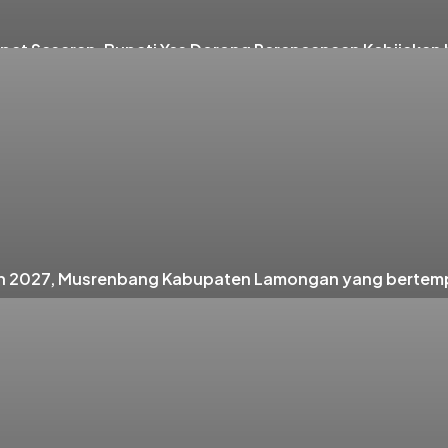
t Sasaran, Bupati Yes Dorong Perencanaan Kebijakan b
n 2027, Musrenbang Kabupaten Lamongan yang bertempa