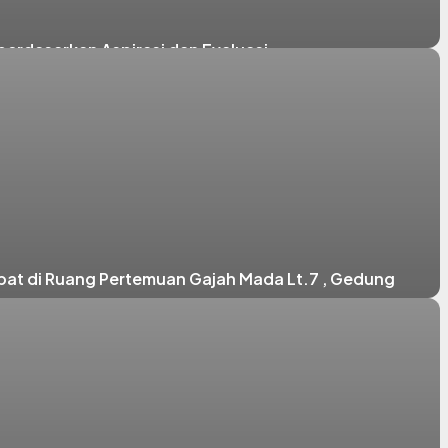
erdasarkan Aspirasi dan Evaluasi
t di Ruang Pertemuan Gajah Mada Lt.7 , Gedung