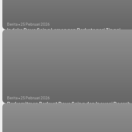
Berita • 25 Pebruari 2026
Indeks Daya Saing Lamongan Berkategori Tinggi
Berita • 25 Pebruari 2026
Berkomitmen Perkuat Daya Saing dan Inovasi Daerah,