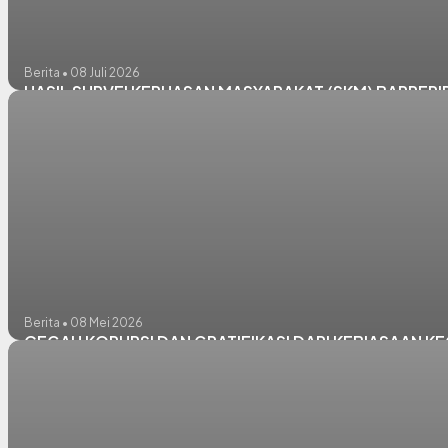
Berita • 08 Juli 2026
HASIL SURVEI KEPUASAN MASYARAKAT (SKM) BAPPERI
Berita • 08 Mei 2026
CEGAH KORUPSI DAN GRATIFIKASI DARI KEBIASAAN KEC