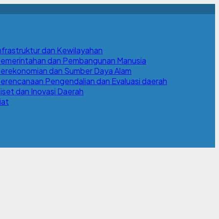
nfrastruktur dan Kewilayahan
Pemerintahan dan Pembangunan Manusia
Perekonomian dan Sumber Daya Alam
erencanaan Pengendalian dan Evaluasi daerah
iset dan Inovasi Daerah
iat