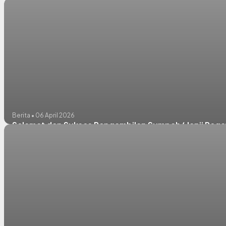
Berita • 06 April 2026
Selamat dan Sukses Pengambilan Sumpah/ Janji Pega